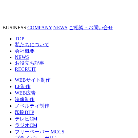
BUSINESS
COMPANY
NEWS
ご相談・お問い合せ
TOP
私たちについて
会社概要
NEWS
お役立ち記事
RECRUIT
WEBサイト制作
LP制作
WEB広告
映像制作
ノベルティ制作
印刷DTP
テレビCM
ラジオCM
フリーペーパー MCCS