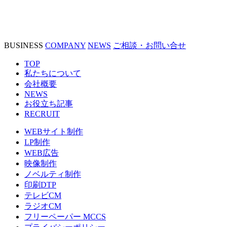
BUSINESS
COMPANY
NEWS
ご相談・お問い合せ
TOP
私たちについて
会社概要
NEWS
お役立ち記事
RECRUIT
WEBサイト制作
LP制作
WEB広告
映像制作
ノベルティ制作
印刷DTP
テレビCM
ラジオCM
フリーペーパー MCCS