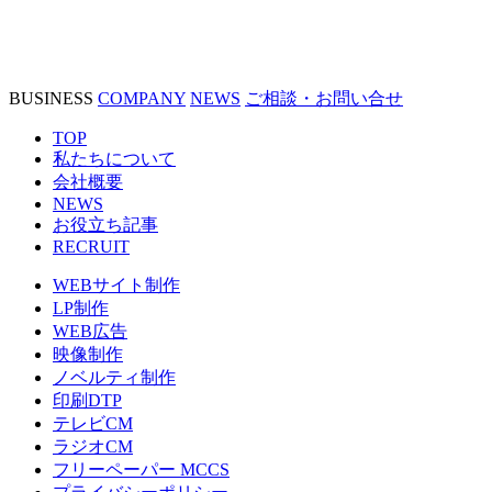
BUSINESS
COMPANY
NEWS
ご相談・お問い合せ
TOP
私たちについて
会社概要
NEWS
お役立ち記事
RECRUIT
WEBサイト制作
LP制作
WEB広告
映像制作
ノベルティ制作
印刷DTP
テレビCM
ラジオCM
フリーペーパー MCCS