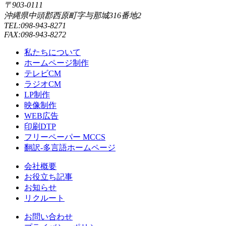
〒903-0111
沖縄県中頭郡西原町字与那城316番地2
TEL:098-943-8271
FAX:098-943-8272
私たちについて
ホームページ制作
テレビCM
ラジオCM
LP制作
映像制作
WEB広告
印刷DTP
フリーペーパー MCCS
翻訳-多言語ホームページ
会社概要
お役立ち記事
お知らせ
リクルート
お問い合わせ