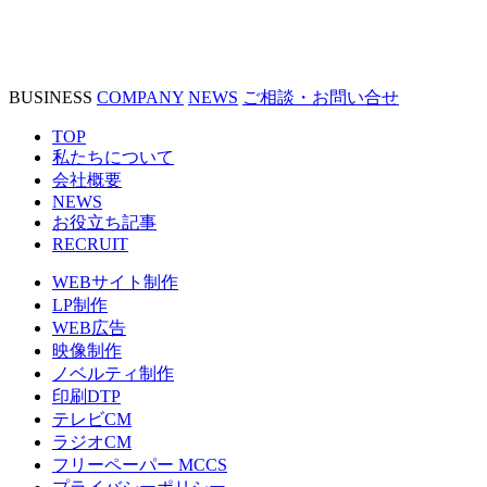
BUSINESS
COMPANY
NEWS
ご相談・お問い合せ
TOP
私たちについて
会社概要
NEWS
お役立ち記事
RECRUIT
WEBサイト制作
LP制作
WEB広告
映像制作
ノベルティ制作
印刷DTP
テレビCM
ラジオCM
フリーペーパー MCCS