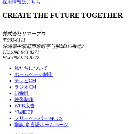
採用情報はこちら
CREATE THE FUTURE TOGETHER
株式会社リマープロ
〒903-0111
沖縄県中頭郡西原町字与那城316番地2
TEL:098-943-8271
FAX:098-943-8272
私たちについて
ホームページ制作
テレビCM
ラジオCM
LP制作
映像制作
WEB広告
印刷DTP
フリーペーパー MCCS
翻訳-多言語ホームページ